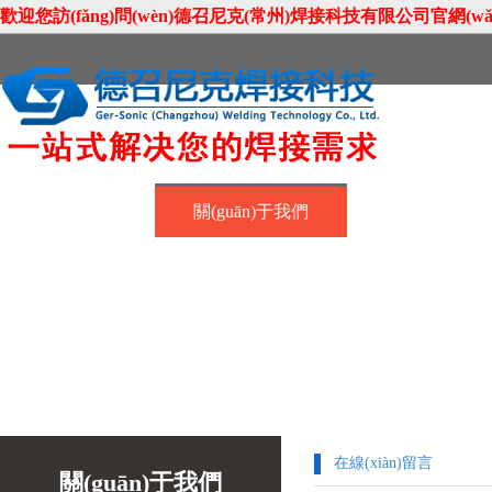
歡迎您訪(fǎng)問(wèn)德召尼克(常州)焊接科技有限公司官網(wǎng)
首頁(yè)
新聞資訊
關(guān)于我們
聯(lián)系我們
在線(xiàn)留言
關(guān)于我們