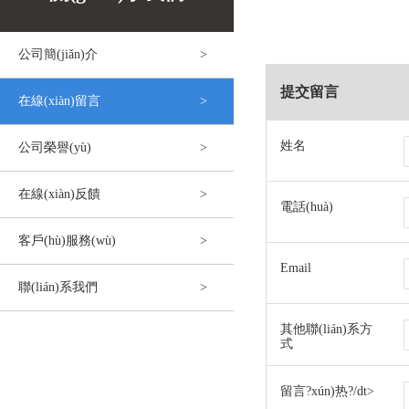
公司簡(jiǎn)介
提交留言
在線(xiàn)留言
姓名
公司榮譽(yù)
在線(xiàn)反饋
電話(huà)
客戶(hù)服務(wù)
Email
聯(lián)系我們
其他聯(lián)系方
式
留言?xún)热?/dt>